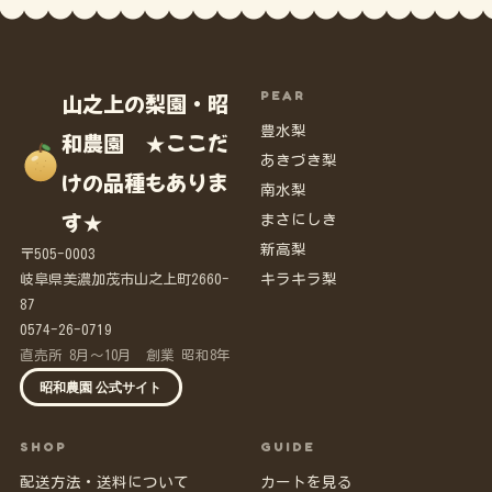
PEAR
山之上の梨園・昭
豊水梨
和農園 ★ここだ
あきづき梨
けの品種もありま
南水梨
す★
まさにしき
新高梨
〒505-0003
キラキラ梨
岐阜県美濃加茂市山之上町2660-
87
0574-26-0719
直売所 8月～10月 創業 昭和8年
昭和農園 公式サイト
SHOP
GUIDE
配送方法・送料について
カートを見る