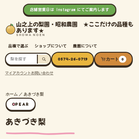
店舗営業日は Instagram にてご案内します
山之上の梨園・昭和農園 ★ここだけの品種も
あります★
SHOWA NOEN
品種で選ぶ
ショップについて
農園について
0574-26-0719
カート
0
マイアカウント
お問い合わせ
ホーム
／
あきづき梨
PEAR
あきづき梨