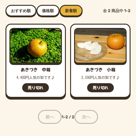
全 2 商品中 1-2
おすすめ順
価格順
新着順
あきづき 中箱
あきづき 小箱
4,400円人気の梨です♪
3,300円人気の梨です♪
売り切れ
売り切れ
前へ
次へ
1-2 / 2